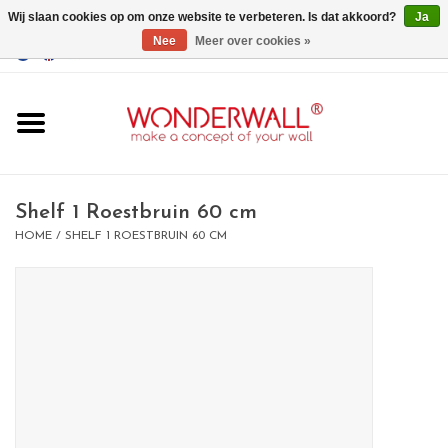
Wij slaan cookies op om onze website te verbeteren. Is dat akkoord?
Ja
Nee
Meer over cookies »
EUR
/
GBP
/
USD
0 Artikelen - €0,00
Home
Wonderwall
magneetborden
Shelf 1 Roestbruin 60 cm
HOME
/
SHELF 1 ROESTBRUIN 60 CM
whiteboards
magneten
Ontwerp op maat
BIG SALE , GRAB YOUR