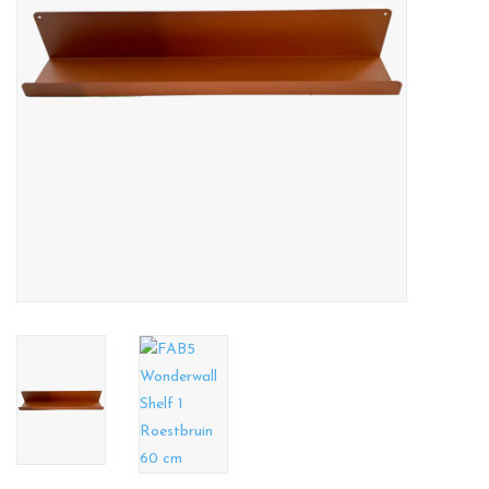
CHANCE
LIMITED EXCLUSIVES
Wandplanken / Shelves
Rechthoekige , vierkante, ronde
magneetborden