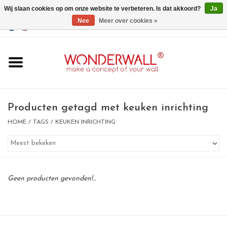
Wij slaan cookies op om onze website te verbeteren. Is dat akkoord?
Ja
Nee
Meer over cookies »
EUR
/
GBP
/
USD
0 Artikelen - €0,00
Home
Wonderwall
magneetborden
Producten getagd met keuken inrichting
HOME
/
TAGS
/
KEUKEN INRICHTING
whiteboards
magneten
Geen producten gevonden!...
Ontwerp op maat
BIG SALE , GRAB YOUR