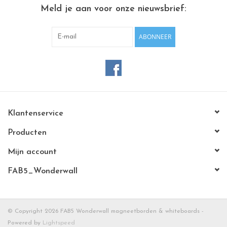
CHANCE
Meld je aan voor onze nieuwsbrief:
LIMITED EXCLUSIVES
ABONNEER
Wandplanken / Shelves
Rechthoekige , vierkante, ronde
magneetborden
Klantenservice
Producten
Mijn account
FAB5_Wonderwall
© Copyright 2026 FAB5 Wonderwall magneetborden & whiteboards -
Powered by
Lightspeed