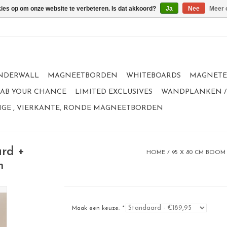
kies op om onze website te verbeteren. Is dat akkoord?
Ja
Nee
Meer 
NDERWALL
MAGNEETBORDEN
WHITEBOARDS
MAGNET
GRAB YOUR CHANCE
LIMITED EXCLUSIVES
WANDPLANKEN /
GE , VIERKANTE, RONDE MAGNEETBORDEN
rd +
HOME
/
95 X 80 CM BOOM
n
Maak een keuze:
*