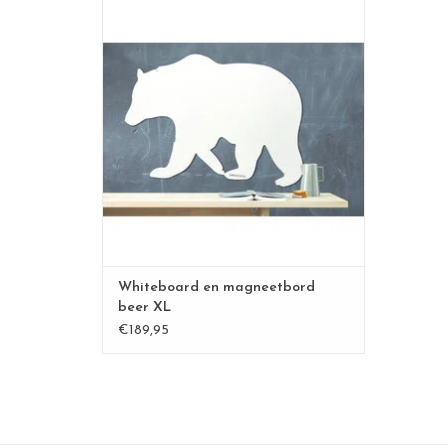
XL WHITEBOARD en magneetbord
Ideaal voor berichtjes op te schrijven/
tekenen en kaartjes of foto's op te
hangen.
100% made in Belgium
formaat 95 x 80 cm
magneetbord beschrijfbaar met
whiteboardstift
materiaal: powdercoated staal
TOEVOEGEN AAN WINKELWAGEN
Whiteboard en magneetbord
beer XL
€189,95