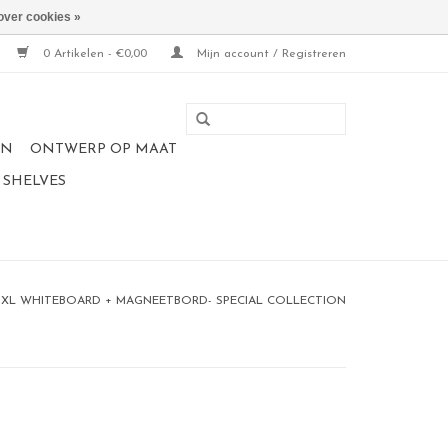
over cookies »
0 Artikelen - €0,00
Mijn account / Registreren
EN
ONTWERP OP MAAT
 SHELVES
 XL WHITEBOARD + MAGNEETBORD- SPECIAL COLLECTION