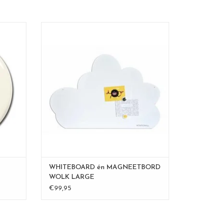
Wonderwall whiteboard wolk
Ook beschikbaar in S en XL formaat
 met de
oit
2 in 1 :Deze wolk is beschrijfbaar met een
whiteboard stift én tegelijk een
et,
magneetbord.
heel en
formaat 54 x 80 cm
materiaal: powder coated staal
GEN
De Wonderwall borden zijn 100 % made in
B
TOEVOEGEN AAN WINKELWAGEN
WHITEBOARD én MAGNEETBORD
WOLK LARGE
€99,95