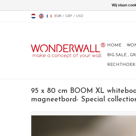
Wij slaan coo
EUR
/
GBP
/
USD
HOME
WO
BIG SALE , 
RECHTHOEKI
95 x 80 cm BOOM XL whiteboa
magneetbord- Special collectio