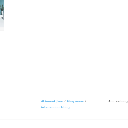
#binnenkijken
/
#boysroom
/
Aan verlang
interieurinrichting