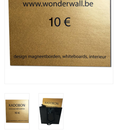
CHANCE
LIMITED EXCLUSIVES
Wandplanken / Shelves
Rechthoekige , vierkante, ronde
magneetborden