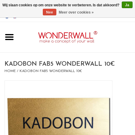
Wij slaan cookies op om onze website te verbeteren. Is dat akkoord?
Ja
Nee
Meer over cookies »
EUR
/
GBP
/
USD
0 Artikelen - €0,00
Home
Wonderwall
magneetborden
KADOBON FAB5 WONDERWALL 10€
HOME
/
KADOBON FAB5 WONDERWALL 10€
whiteboards
magneten
Ontwerp op maat
BIG SALE , GRAB YOUR