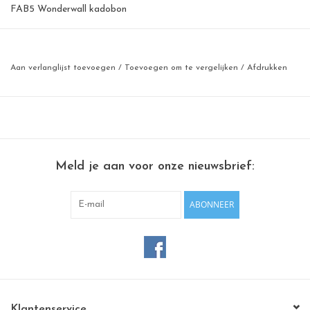
FAB5 Wonderwall kadobon
Een whiteboard of magneetbord, poef of houten
serveerplank....design 100% made in Belgium
Aan verlanglijst toevoegen
/
Toevoegen om te vergelijken
/
Afdrukken
Wil je graag een origineel geschenk geven en toch iemand volledig
zelf laten kiezen?
Dan is onze kadobon een uitstekend idee.
Beschikbaar in 10€, 20€, 25€, 50€, 100€, 250€
Meld je aan voor onze nieuwsbrief:
ABONNEER
Klantenservice