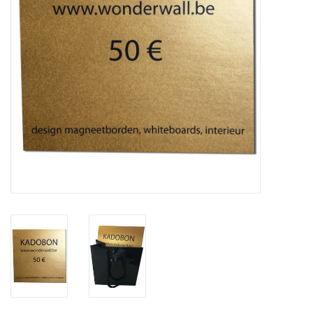
CHANCE
LIMITED EXCLUSIVES
Wandplanken / Shelves
Rechthoekige , vierkante, ronde
magneetborden