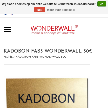
Wij slaan cookies op om onze website te verbeteren. Is dat akkoord?
Ja
Nee
Meer over cookies »
EUR
/
GBP
/
USD
0 Artikelen - €0,00
Home
Wonderwall
magneetborden
KADOBON FAB5 WONDERWALL 50€
HOME
/
KADOBON FAB5 WONDERWALL 50€
whiteboards
magneten
Ontwerp op maat
BIG SALE , GRAB YOUR