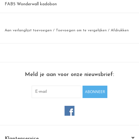
FAB5 Wonderwall kadobon
Een whiteboard of magneetbord, poef of houten
serveerplank....design 100% made in Belgium
Aan verlanglijst toevoegen
/
Toevoegen om te vergelijken
/
Afdrukken
Wil je graag een origineel geschenk geven en toch iemand volledig
zelf laten kiezen?
Dan is onze kadobon een uitstekend idee.
Beschikbaar in 10€, 20€, 25€, 50€, 75€, 100€, 250€
met extra
Meld je aan voor onze nieuwsbrief:
geschenk van 2 magneetjes
ABONNEER
Klantenservice