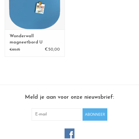
CHANCE
LIMITED EXCLUSIVES
Wonderwall
Wandplanken / Shelves
magneetbord U
€50,00
€69,95
Rechthoekige , vierkante, ronde
magneetborden
Meld je aan voor onze nieuwsbrief:
ABONNEER