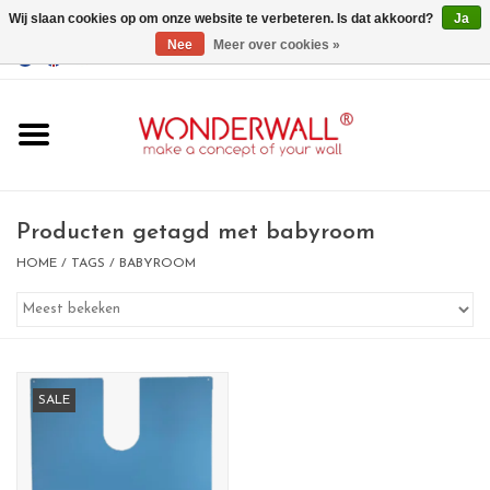
Wij slaan cookies op om onze website te verbeteren. Is dat akkoord?
Ja
Nee
Meer over cookies »
EUR
/
GBP
/
USD
0 Artikelen - €0,00
Home
Wonderwall
magneetborden
Producten getagd met babyroom
HOME
/
TAGS
/
BABYROOM
whiteboards
magneten
SALE
Ontwerp op maat
BIG SALE , GRAB YOUR