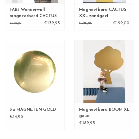
FAB5 Wonderwall
Magneetbord CACTUS
magneetbord CACTUS
XXL zandgeel
XL zandgeel
€139,95
€199,00
€189,95
€285,95
3 x MAGNETEN GOLD
Magneetbord BOOM XL
goud
€14,95
€189,95