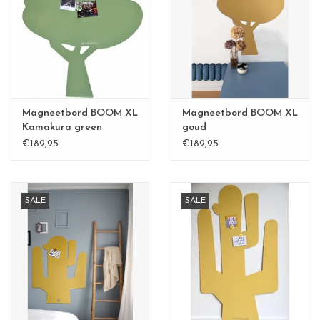
CHANCE
LIMITED EXCLUSIVES
Wandplanken / Shelves
Magneetbord BOOM XL
Magneetbord BOOM XL
Rechthoekige , vierkante, ronde
Kamakura green
goud
€189,95
€189,95
magneetborden
SALE
SALE