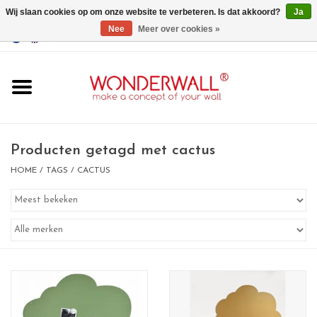
Wij slaan cookies op om onze website te verbeteren. Is dat akkoord?
Ja
Nee
Meer over cookies »
EUR
/
GBP
/
USD
0 Artikelen - €0,00
Home
Wonderwall
magneetborden
Producten getagd met cactus
HOME
/
TAGS
/
CACTUS
whiteboards
magneten
Ontwerp op maat
BIG SALE , GRAB YOUR