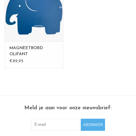
CHANCE
LIMITED EXCLUSIVES
Wandplanken / Shelves
MAGNEETBORD
Rechthoekige , vierkante, ronde
OLIFANT
€89,95
magneetborden
Meld je aan voor onze nieuwsbrief:
ABONNEER