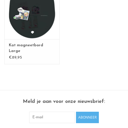
CHANCE
LIMITED EXCLUSIVES
Wandplanken / Shelves
Kat magneetbord
Rechthoekige , vierkante, ronde
Large
€89,95
magneetborden
Meld je aan voor onze nieuwsbrief:
ABONNEER