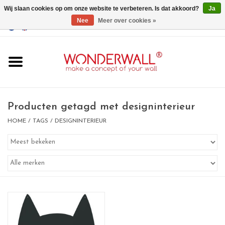
Wij slaan cookies op om onze website te verbeteren. Is dat akkoord?
Ja
Nee
Meer over cookies »
EUR
/
GBP
/
USD
0 Artikelen - €0,00
Home
Wonderwall
magneetborden
Producten getagd met designinterieur
HOME
/
TAGS
/
DESIGNINTERIEUR
whiteboards
magneten
Ontwerp op maat
BIG SALE , GRAB YOUR