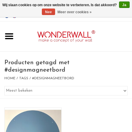
Wij slaan cookies op om onze website te verbeteren. Is dat akkoord?
Ja
Nee
Meer over cookies »
EUR
/
GBP
/
USD
0 Artikelen - €0,00
Home
Wonderwall
magneetborden
Producten getagd met
#designmagneetbord
whiteboards
HOME
/
TAGS
/
#DESIGNMAGNEETBORD
magneten
Ontwerp op maat
BIG SALE , GRAB YOUR