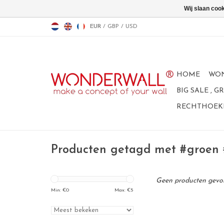
Wij slaan coo
EUR
/
GBP
/
USD
HOME
WO
BIG SALE , 
RECHTHOEKI
Producten getagd met #groen
Geen producten gevond
Min: €
0
Max: €
5