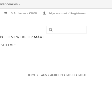
over cookies »
0 Artikelen - €0,00
Mijn account / Registreren
EN
ONTWERP OP MAAT
 SHELVES
HOME
/
TAGS
/
#GROEN #GOUD #GOLD