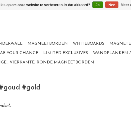
kies op om onze website te verbeteren. Is dat akkoord?
Ja
Nee
Meer 
NDERWALL
MAGNEETBORDEN
WHITEBOARDS
MAGNET
GRAB YOUR CHANCE
LIMITED EXCLUSIVES
WANDPLANKEN /
GE , VIERKANTE, RONDE MAGNEETBORDEN
 #goud #gold
en!...