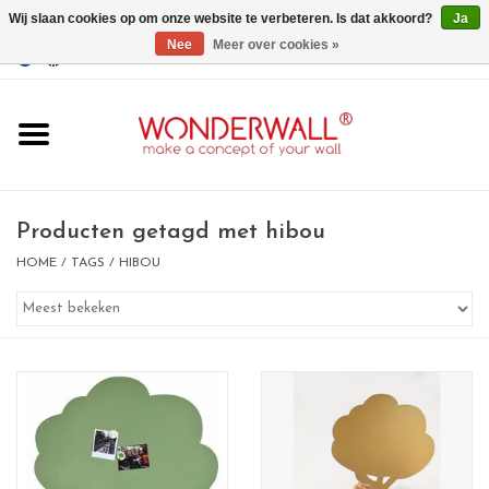
Wij slaan cookies op om onze website te verbeteren. Is dat akkoord?
Ja
Nee
Meer over cookies »
EUR
/
GBP
/
USD
0 Artikelen - €0,00
Home
Wonderwall
magneetborden
Producten getagd met hibou
HOME
/
TAGS
/
HIBOU
whiteboards
magneten
Ontwerp op maat
BIG SALE , GRAB YOUR