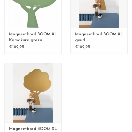
CHANCE
LIMITED EXCLUSIVES
Magneetbord BOOM XL
Magneetbord BOOM XL
Wandplanken / Shelves
Kamakura green
goud
€189,95
€189,95
Rechthoekige , vierkante, ronde
magneetborden
Magneetbord BOOM XL