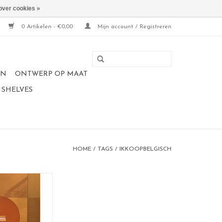
over cookies »
0 Artikelen - €0,00
Mijn account / Registreren
EN
ONTWERP OP MAAT
 SHELVES
HOME
/
TAGS
/
IKKOOPBELGISCH
etbord
 cm diameter
der coated staal
OESTBRUIN
 in Belgium