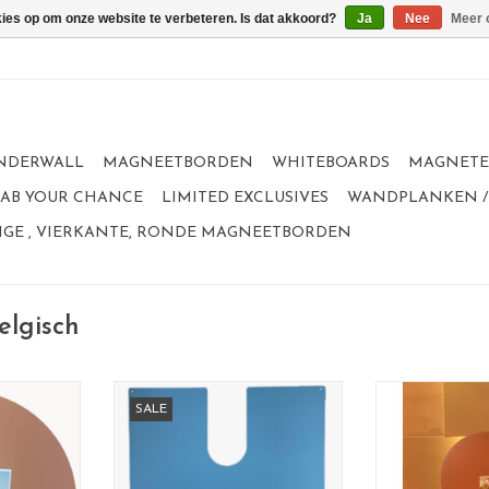
kies op om onze website te verbeteren. Is dat akkoord?
Ja
Nee
Meer 
NDERWALL
MAGNEETBORDEN
WHITEBOARDS
MAGNET
GRAB YOUR CHANCE
LIMITED EXCLUSIVES
WANDPLANKEN /
GE , VIERKANTE, RONDE MAGNEETBORDEN
elgisch
 of life
Abstract magneetbord in de vorm
Magne
SALE
ameter
van een U
formaat 83
ated staal
Leuk effect om meerdere
materiaal: pow
a rood
magneetborden U samen te
kleur: R
elgium
hangen en zo je eigen abstracte
100% made