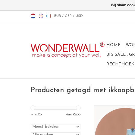
Wij slaan coo
EUR
/
GBP
/
USD
HOME
WO
BIG SALE , 
RECHTHOEKI
Producten getagd met ikkoopb
Magneetbord Circle
formaat 83 cm di
Min: €
0
Max: €
200
materiaal: powder co
kleur: terracott
100% made in B