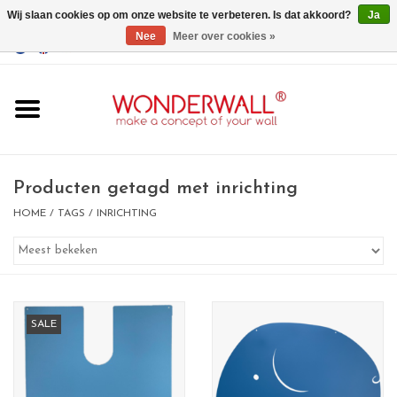
Wij slaan cookies op om onze website te verbeteren. Is dat akkoord?
Ja
Nee
Meer over cookies »
EUR
/
GBP
/
USD
0 Artikelen - €0,00
Home
Wonderwall
magneetborden
Producten getagd met inrichting
HOME
/
TAGS
/
INRICHTING
whiteboards
magneten
SALE
Ontwerp op maat
BIG SALE , GRAB YOUR