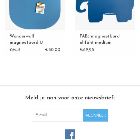
CHANCE
LIMITED EXCLUSIVES
Wonderwall
FAB5 magneetbord
Wandplanken / Shelves
magneetbord U
olifant medium
€50,00
€89,95
€69,95
Rechthoekige , vierkante, ronde
magneetborden
Meld je aan voor onze nieuwsbrief:
ABONNEER