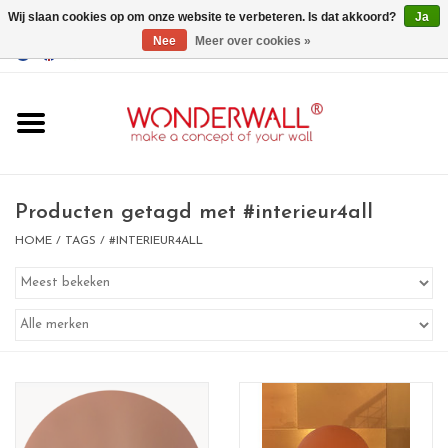
Wij slaan cookies op om onze website te verbeteren. Is dat akkoord?
Ja
Nee
Meer over cookies »
EUR
/
GBP
/
USD
0 Artikelen - €0,00
Home
Wonderwall
magneetborden
Producten getagd met #interieur4all
HOME
/
TAGS
/
#INTERIEUR4ALL
whiteboards
magneten
Ontwerp op maat
BIG SALE , GRAB YOUR