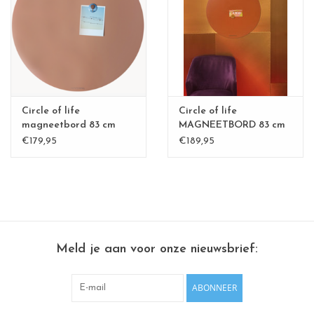
CHANCE
LIMITED EXCLUSIVES
Wandplanken / Shelves
Circle of life
Circle of life
Rechthoekige , vierkante, ronde
magneetbord 83 cm
MAGNEETBORD 83 cm
€179,95
€189,95
magneetborden
Meld je aan voor onze nieuwsbrief:
ABONNEER