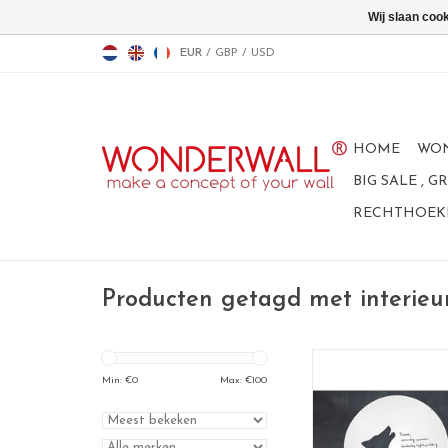
Wij slaan coo
EUR
/
GBP
/
USD
HOME
WO
BIG SALE , 
RECHTHOEKI
Producten getagd met interieur
Min: €
0
Max: €
100
Wonderwall white
magneetbord 
Beschrijfbaar met een