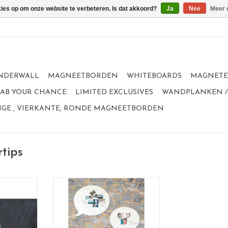
kies op om onze website te verbeteren. Is dat akkoord?
Ja
Nee
Meer 
NDERWALL
MAGNEETBORDEN
WHITEBOARDS
MAGNET
GRAB YOUR CHANCE
LIMITED EXCLUSIVES
WANDPLANKEN /
GE , VIERKANTE, RONDE MAGNEETBORDEN
tips
board en
Tekstballon whiteboard
wolf
Beschrijfbaar met whiteboardstift
én magneetbord.
 whiteboard
Tijdloos design. Past in elke