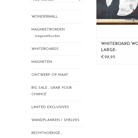
marker en magne
Ideaal voor je bericht
WONDERWALL
huisgenoten, of j
formaat 67 x 7
materiaal: powder co
MAGNEETBORDEN
magneetborden
TOEVOEGEN AAN WI
WHITEBOARD W
WHITEBOARDS
LARGE-
€98,95
MAGNETEN
ONTWERP OP MAAT
BIG SALE , GRAB YOUR
CHANCE
LIMITED EXCLUSIVES
WANDPLANKEN / SHELVES
RECHTHOEKIGE ,