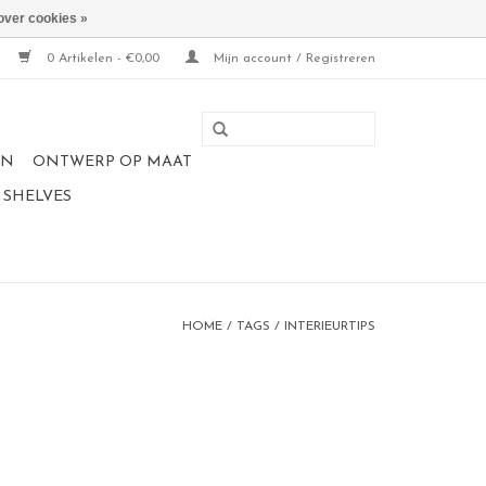
over cookies »
0 Artikelen - €0,00
Mijn account / Registreren
EN
ONTWERP OP MAAT
 SHELVES
HOME
/
TAGS
/
INTERIEURTIPS