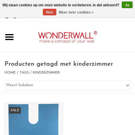
Wij slaan cookies op om onze website te verbeteren. Is dat akkoord?
Ja
Nee
Meer over cookies »
EUR
/
GBP
/
USD
0 Artikelen - €0,00
Home
Wonderwall
magneetborden
Producten getagd met kinderzimmer
HOME
/
TAGS
/
KINDERZIMMER
whiteboards
magneten
SALE
Ontwerp op maat
BIG SALE , GRAB YOUR