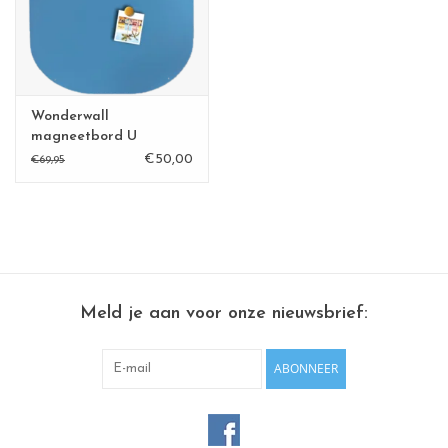
CHANCE
LIMITED EXCLUSIVES
Wonderwall
Wandplanken / Shelves
magneetbord U
€50,00
€69,95
Rechthoekige , vierkante, ronde
magneetborden
Meld je aan voor onze nieuwsbrief:
ABONNEER