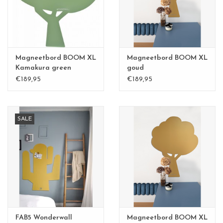
CHANCE
LIMITED EXCLUSIVES
Magneetbord BOOM XL
Magneetbord BOOM XL
Wandplanken / Shelves
Kamakura green
goud
€189,95
€189,95
Rechthoekige , vierkante, ronde
magneetborden
SALE
FAB5 Wonderwall
Magneetbord BOOM XL