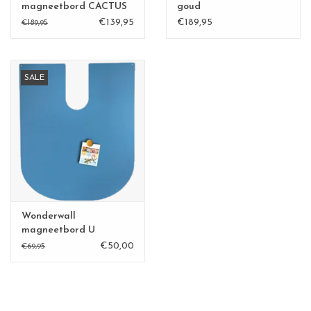
magneetbord CACTUS
goud
XL zandgeel
€139,95
€189,95
€189,95
SALE
Wonderwall
magneetbord U
€50,00
€69,95