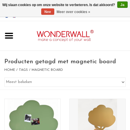
Wij slaan cookies op om onze website te verbeteren. Is dat akkoord?
Ja
Nee
Meer over cookies »
EUR
/
GBP
/
USD
0 Artikelen - €0,00
Home
Wonderwall
magneetborden
Producten getagd met magnetic board
HOME
/
TAGS
/
MAGNETIC BOARD
whiteboards
magneten
Ontwerp op maat
BIG SALE , GRAB YOUR