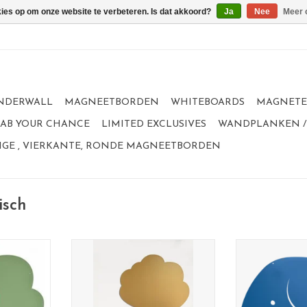
kies op om onze website te verbeteren. Is dat akkoord?
Ja
Nee
Meer 
NDERWALL
MAGNEETBORDEN
WHITEBOARDS
MAGNET
GRAB YOUR CHANCE
LIMITED EXCLUSIVES
WANDPLANKEN /
GE , VIERKANTE, RONDE MAGNEETBORDEN
isch
m XL -
Magneetbord Boom
De olifant,
0 cm
limited collection.
magneetbord i
orden van
formaat:95 x 80 cm
blauwe
steeds de
Kleur: goud
Een van de meest favoriete
Tijdloos Magnee