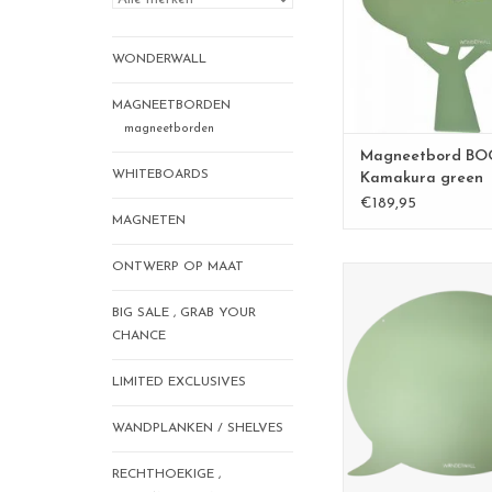
Multifunctioneel, ee
overal!
Tijdloos design in ee
WONDERWALL
afwerking.
MAGNEETBORDEN
De Wonderwall borden
magneetborden
made in Belgi
Magneetbord BO
WHITEBOARDS
Kamakura green
TOEVOEGEN AAN WI
€189,95
MAGNETEN
ONTWERP OP MAAT
Tekstballon Magn
strak design zond
BIG SALE , GRAB YOUR
afmetingen: 50 x
CHANCE
kleur: groe
materiaal: powder co
LIMITED EXCLUSIVES
Ook beschikbaar 
whiteboard, roze, m
zandgeel, blauw , z
WANDPLANKEN / SHELVES
De Wonderwall borden
made in Belg
RECHTHOEKIGE ,