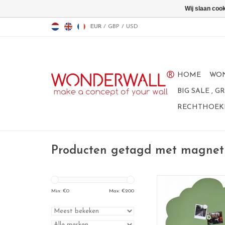
Wij slaan coo
EUR
/
GBP
/
USD
HOME
WO
BIG SALE , 
RECHTHOEKI
Producten getagd met magnet
Magneetbord Boo
formaat:95 x 8
Min: €
0
Max: €
200
Een van de eerste b
Wonderwall, en nog 
favoriet.