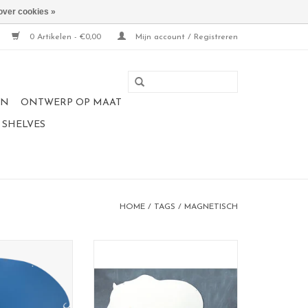
over cookies »
0 Artikelen - €0,00
Mijn account / Registreren
EN
ONTWERP OP MAAT
 SHELVES
HOME
/
TAGS
/
MAGNETISCH
 vertederend
XL WHITEBOARD en
n een prachtige
magneetbord
 kleur.
Ideaal voor berichtjes op te
schrijven/ tekenen en kaartjes of
tbord. Ideaal als
foto's op te hangen.