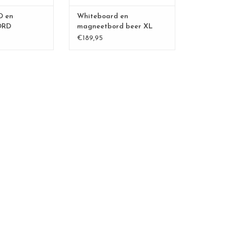
r verschillende
TOEVOEGEN AAN WINKELWAGEN
gen samen
 en
Whiteboard en
ORD
magneetbord beer XL
N WINKELWAGEN
N XL
€189,95