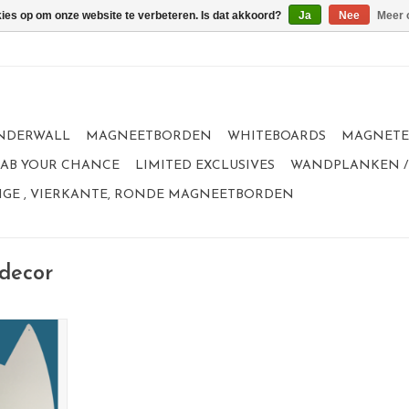
kies op om onze website te verbeteren. Is dat akkoord?
Ja
Nee
Meer 
NDERWALL
MAGNEETBORDEN
WHITEBOARDS
MAGNET
GRAB YOUR CHANCE
LIMITED EXCLUSIVES
WANDPLANKEN /
GE , VIERKANTE, RONDE MAGNEETBORDEN
decor
kat
nieuwste
jaren.
plaats voor