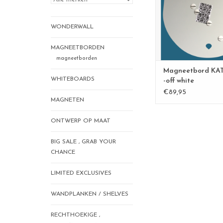
berichtjes, foto's
WONDERWALL
formaat 67 x 7
ook beschikbaar in 
x60 cm
MAGNEETBORDEN
kleur: off wh
magneetborden
materiaal: powder co
Magneetbord KA
100 % made in 
WHITEBOARDS
-off white
€89,95
TOEVOEGEN AAN WI
MAGNETEN
ONTWERP OP MAAT
BIG SALE , GRAB YOUR
CHANCE
LIMITED EXCLUSIVES
WANDPLANKEN / SHELVES
RECHTHOEKIGE ,