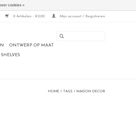
over cookies »
0 Artikelen - €0,00
Mijn account / Registreren
EN
ONTWERP OP MAAT
 SHELVES
HOME
/
TAGS
/
MAISON DECOR