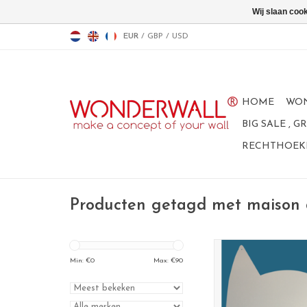
Wij slaan coo
EUR
/
GBP
/
USD
HOME
WO
BIG SALE , 
RECHTHOEKI
Producten getagd met maison 
Min: €
0
Max: €
90
Magneetbord 
Deze kat wordt je 
huisgenoot voor 
Large bord met veel 