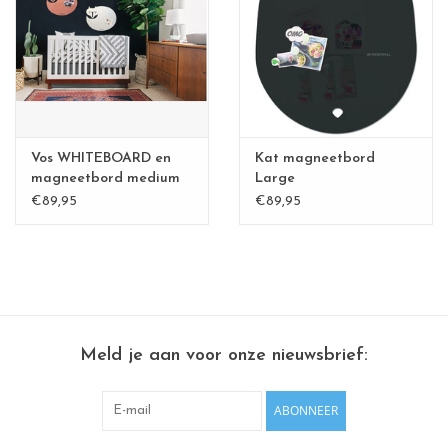
CHANCE
LIMITED EXCLUSIVES
Wandplanken / Shelves
Vos WHITEBOARD en
Kat magneetbord
Rechthoekige , vierkante, ronde
magneetbord medium
Large
€89,95
€89,95
magneetborden
Meld je aan voor onze nieuwsbrief:
ABONNEER