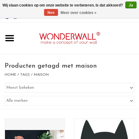
Wij slaan cookies op om onze website te verbeteren. Is dat akkoord?
Ja
Nee
Meer over cookies »
EUR
/
GBP
/
USD
0 Artikelen - €0,00
Home
Wonderwall
magneetborden
Producten getagd met maison
HOME
/
TAGS
/
MAISON
whiteboards
magneten
Ontwerp op maat
BIG SALE , GRAB YOUR