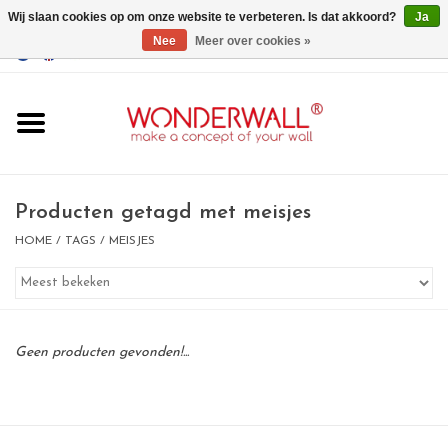
Wij slaan cookies op om onze website te verbeteren. Is dat akkoord?
Ja
Nee
Meer over cookies »
EUR
/
GBP
/
USD
0 Artikelen - €0,00
Home
Wonderwall
magneetborden
Producten getagd met meisjes
HOME
/
TAGS
/
MEISJES
whiteboards
magneten
Geen producten gevonden!...
Ontwerp op maat
BIG SALE , GRAB YOUR