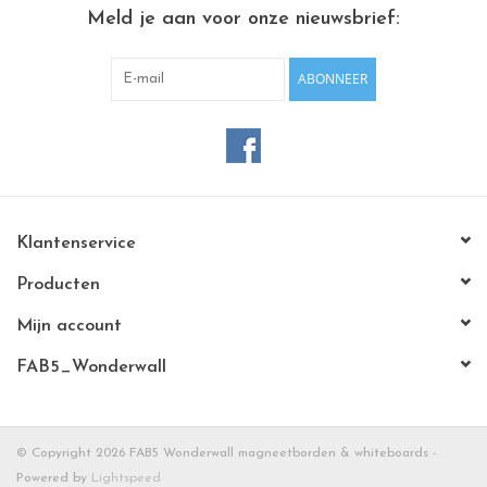
CHANCE
Meld je aan voor onze nieuwsbrief:
LIMITED EXCLUSIVES
ABONNEER
Wandplanken / Shelves
Rechthoekige , vierkante, ronde
magneetborden
Klantenservice
Producten
Mijn account
FAB5_Wonderwall
© Copyright 2026 FAB5 Wonderwall magneetborden & whiteboards -
Powered by
Lightspeed