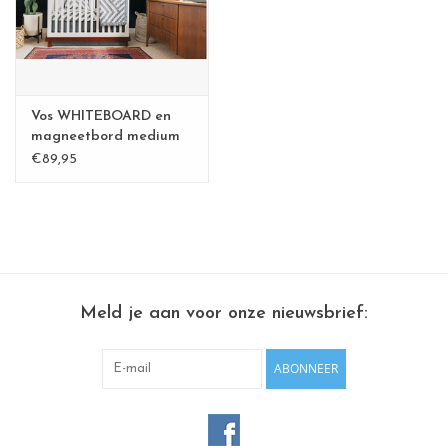
CHANCE
LIMITED EXCLUSIVES
Vos WHITEBOARD en
Wandplanken / Shelves
magneetbord medium
€89,95
Rechthoekige , vierkante, ronde
magneetborden
Meld je aan voor onze nieuwsbrief:
ABONNEER