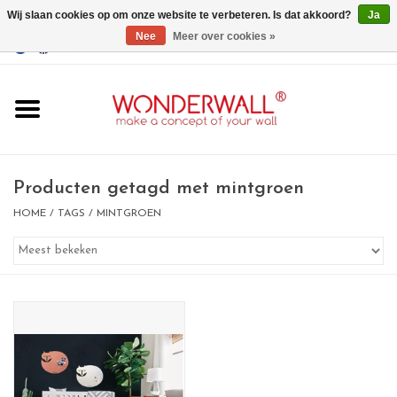
Wij slaan cookies op om onze website te verbeteren. Is dat akkoord?
Ja
Nee
Meer over cookies »
EUR
/
GBP
/
USD
0 Artikelen - €0,00
Home
Wonderwall
magneetborden
Producten getagd met mintgroen
HOME
/
TAGS
/
MINTGROEN
whiteboards
magneten
Ontwerp op maat
BIG SALE , GRAB YOUR