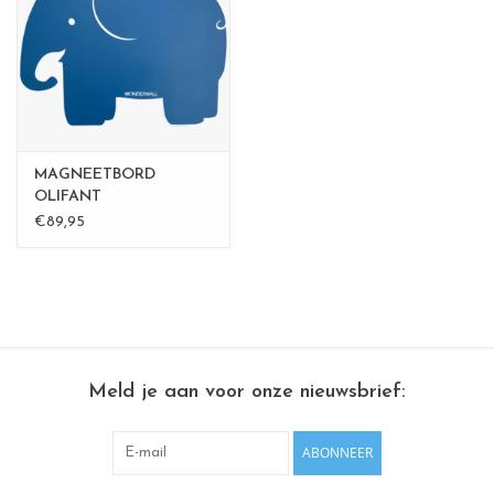
CHANCE
LIMITED EXCLUSIVES
Wandplanken / Shelves
MAGNEETBORD
Rechthoekige , vierkante, ronde
OLIFANT
€89,95
magneetborden
Meld je aan voor onze nieuwsbrief:
ABONNEER