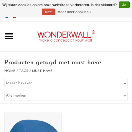
Wij slaan cookies op om onze website te verbeteren. Is dat akkoord?
Ja
Nee
Meer over cookies »
EUR
/
GBP
/
USD
0 Artikelen - €0,00
Home
Wonderwall
magneetborden
Producten getagd met must have
HOME
/
TAGS
/
MUST HAVE
whiteboards
magneten
Ontwerp op maat
BIG SALE , GRAB YOUR