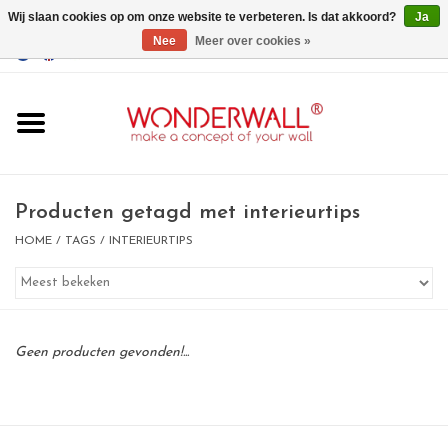
Wij slaan cookies op om onze website te verbeteren. Is dat akkoord?
Ja
Nee
Meer over cookies »
EUR
/
GBP
/
USD
0 Artikelen - €0,00
Home
Wonderwall
magneetborden
Producten getagd met interieurtips
HOME
/
TAGS
/
INTERIEURTIPS
whiteboards
magneten
Geen producten gevonden!...
Ontwerp op maat
BIG SALE , GRAB YOUR