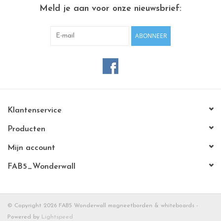
CHANCE
Meld je aan voor onze nieuwsbrief:
LIMITED EXCLUSIVES
ABONNEER
Wandplanken / Shelves
Rechthoekige , vierkante, ronde
magneetborden
Klantenservice
Producten
Mijn account
FAB5_Wonderwall
© Copyright 2026 FAB5 Wonderwall magneetborden & whiteboards -
Powered by
Lightspeed