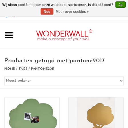
Wij slaan cookies op om onze website te verbeteren. Is dat akkoord?
Ja
Nee
Meer over cookies »
EUR
/
GBP
/
USD
0 Artikelen - €0,00
Home
Wonderwall
magneetborden
Producten getagd met pantone2017
HOME
/
TAGS
/
PANTONE2017
whiteboards
magneten
Ontwerp op maat
BIG SALE , GRAB YOUR