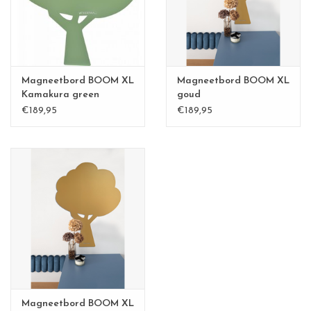
CHANCE
LIMITED EXCLUSIVES
Magneetbord BOOM XL
Magneetbord BOOM XL
Wandplanken / Shelves
Kamakura green
goud
€189,95
€189,95
Rechthoekige , vierkante, ronde
magneetborden
Magneetbord BOOM XL