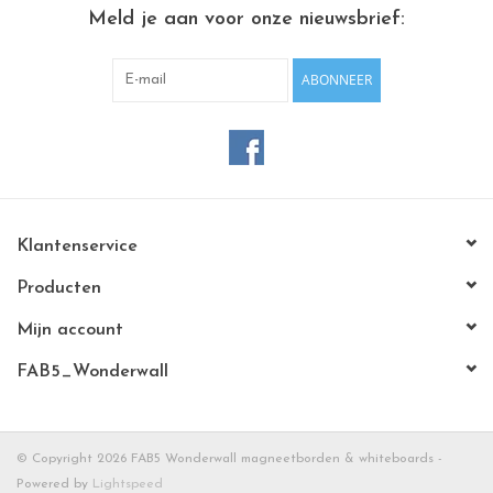
CHANCE
Meld je aan voor onze nieuwsbrief:
LIMITED EXCLUSIVES
ABONNEER
Wandplanken / Shelves
Rechthoekige , vierkante, ronde
magneetborden
Klantenservice
Producten
Mijn account
FAB5_Wonderwall
© Copyright 2026 FAB5 Wonderwall magneetborden & whiteboards -
Powered by
Lightspeed