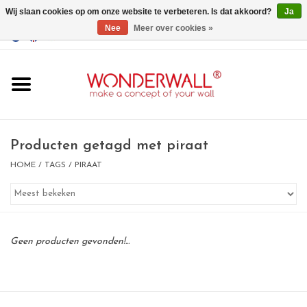
Wij slaan cookies op om onze website te verbeteren. Is dat akkoord?
Ja
Nee
Meer over cookies »
EUR
/
GBP
/
USD
0 Artikelen - €0,00
Home
Wonderwall
magneetborden
Producten getagd met piraat
HOME
/
TAGS
/
PIRAAT
whiteboards
magneten
Geen producten gevonden!...
Ontwerp op maat
BIG SALE , GRAB YOUR