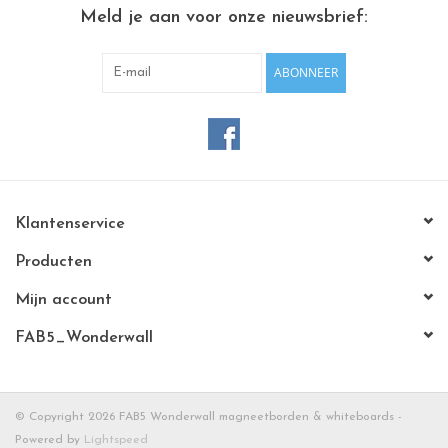
CHANCE
Meld je aan voor onze nieuwsbrief:
LIMITED EXCLUSIVES
ABONNEER
Wandplanken / Shelves
Rechthoekige , vierkante, ronde
magneetborden
Klantenservice
Producten
Mijn account
FAB5_Wonderwall
© Copyright 2026 FAB5 Wonderwall magneetborden & whiteboards -
Powered by
Lightspeed