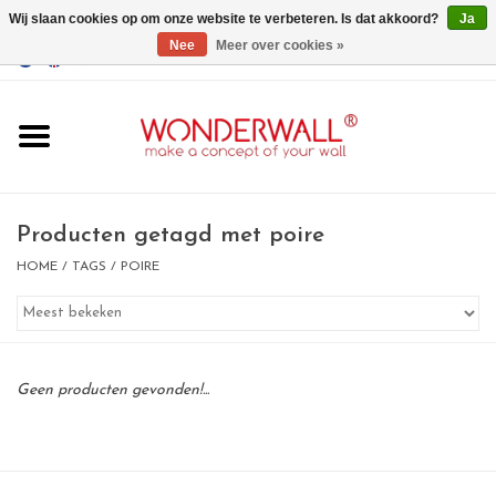
Wij slaan cookies op om onze website te verbeteren. Is dat akkoord?
Ja
Nee
Meer over cookies »
EUR
/
GBP
/
USD
0 Artikelen - €0,00
Home
Wonderwall
magneetborden
Producten getagd met poire
HOME
/
TAGS
/
POIRE
whiteboards
magneten
Geen producten gevonden!...
Ontwerp op maat
BIG SALE , GRAB YOUR