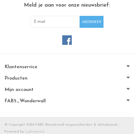
CHANCE
Meld je aan voor onze nieuwsbrief:
LIMITED EXCLUSIVES
ABONNEER
Wandplanken / Shelves
Rechthoekige , vierkante, ronde
magneetborden
Klantenservice
Producten
Mijn account
FAB5_Wonderwall
© Copyright 2026 FAB5 Wonderwall magneetborden & whiteboards -
Powered by
Lightspeed