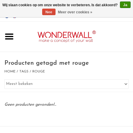
Wij slaan cookies op om onze website te verbeteren. Is dat akkoord?
Ja
Nee
Meer over cookies »
EUR
/
GBP
/
USD
0 Artikelen - €0,00
Home
Wonderwall
magneetborden
Producten getagd met rouge
HOME
/
TAGS
/
ROUGE
whiteboards
magneten
Geen producten gevonden!...
Ontwerp op maat
BIG SALE , GRAB YOUR