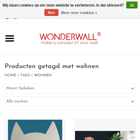
Wij slaan cookies op om onze website te verbeteren. Is dat akkoord?
Ja
Nee
Meer over cookies »
EUR
/
GBP
/
USD
0 Artikelen - €0,00
Home
Wonderwall
magneetborden
Producten getagd met wohnen
HOME
/
TAGS
/
WOHNEN
whiteboards
magneten
Ontwerp op maat
BIG SALE , GRAB YOUR