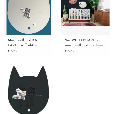
CHANCE
LIMITED EXCLUSIVES
Wandplanken / Shelves
Magneetbord KAT
Vos WHITEBOARD en
Rechthoekige , vierkante, ronde
LARGE -off white
magneetbord medium
€89,95
€89,95
magneetborden