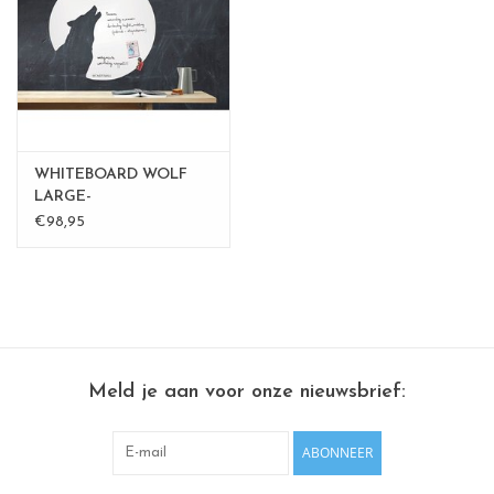
CHANCE
LIMITED EXCLUSIVES
Wandplanken / Shelves
WHITEBOARD WOLF
Rechthoekige , vierkante, ronde
LARGE-
€98,95
magneetborden
Meld je aan voor onze nieuwsbrief:
ABONNEER