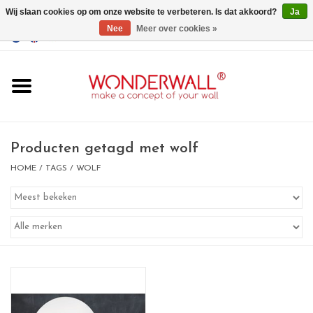
Wij slaan cookies op om onze website te verbeteren. Is dat akkoord?
Ja
Nee
Meer over cookies »
EUR
/
GBP
/
USD
0 Artikelen - €0,00
Home
Wonderwall
magneetborden
Producten getagd met wolf
HOME
/
TAGS
/
WOLF
whiteboards
magneten
Ontwerp op maat
BIG SALE , GRAB YOUR