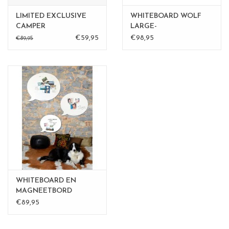
LIMITED EXCLUSIVE
WHITEBOARD WOLF
CAMPER
LARGE-
€59,95
€98,95
€89,95
WHITEBOARD EN
MAGNEETBORD
TEKSTBALLON Medium
€89,95