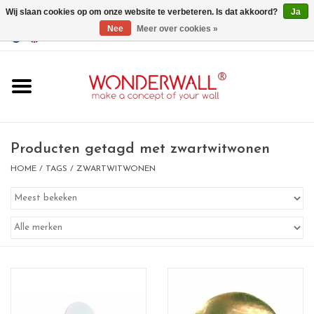
Wij slaan cookies op om onze website te verbeteren. Is dat akkoord?
Ja
Nee
Meer over cookies »
EUR
/
GBP
/
USD
0 Artikelen - €0,00
Home
Wonderwall
magneetborden
Producten getagd met zwartwitwonen
HOME
/
TAGS
/
ZWARTWITWONEN
whiteboards
magneten
Ontwerp op maat
BIG SALE , GRAB YOUR