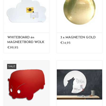
CHANCE
LIMITED EXCLUSIVES
Wandplanken / Shelves
WHITEBOARD én
3 x MAGNETEN GOLD
Rechthoekige , vierkante, ronde
MAGNEETBORD WOLK
€14,95
LARGE
€99,95
magneetborden
SALE