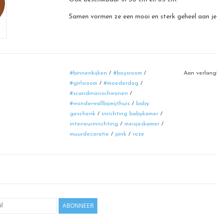
Samen vormen ze een mooi en sterk geheel aan je
#binnenkijken
/
#boysroom
/
Aan verlang
#girlsroom
/
#moederdag
/
#scandinavischwonen
/
#wonderwallbijmijthuis
/
baby
geschenk
/
inrichting babykamer
/
interieurinrichting
/
meisjeskamer
/
muurdecoratie
/
pink
/
roze
ABONNEER