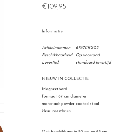
€109,95
Informatie
Artikelnummer:
6767CRG02
Beschikbaarheid:
Op voorraad
Levertijd:
standaard levertijd
NIEUW IN COLLECTIE
Magneetbord
formaat 67 cm diameter
materiaal: powder coated staal
kleur: roestbruin
Ook beschikbaar in 50 cm en 83 cm.