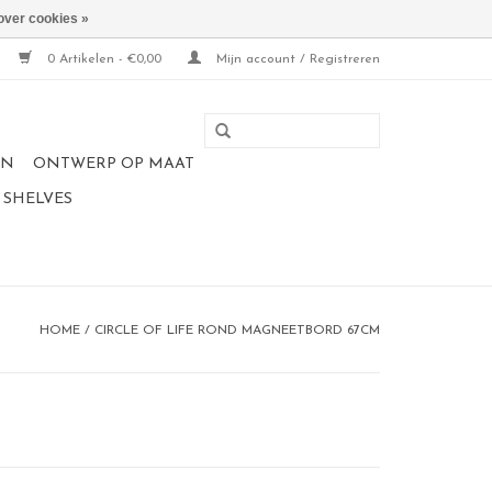
over cookies »
0 Artikelen - €0,00
Mijn account / Registreren
EN
ONTWERP OP MAAT
 SHELVES
HOME
/
CIRCLE OF LIFE ROND MAGNEETBORD 67CM