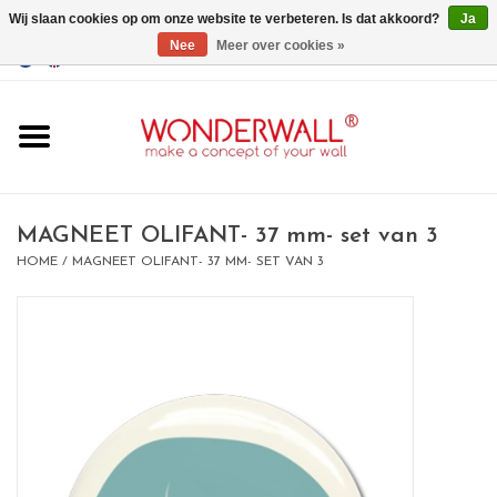
Wij slaan cookies op om onze website te verbeteren. Is dat akkoord?
Ja
Nee
Meer over cookies »
EUR
/
GBP
/
USD
0 Artikelen - €0,00
Home
Wonderwall
magneetborden
MAGNEET OLIFANT- 37 mm- set van 3
HOME
/
MAGNEET OLIFANT- 37 MM- SET VAN 3
whiteboards
magneten
Ontwerp op maat
BIG SALE , GRAB YOUR