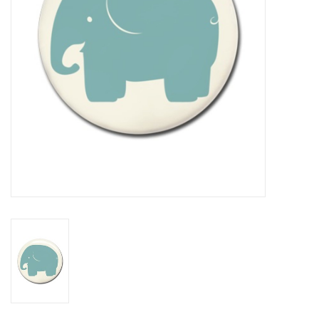
CHANCE
LIMITED EXCLUSIVES
Wandplanken / Shelves
Rechthoekige , vierkante, ronde
magneetborden