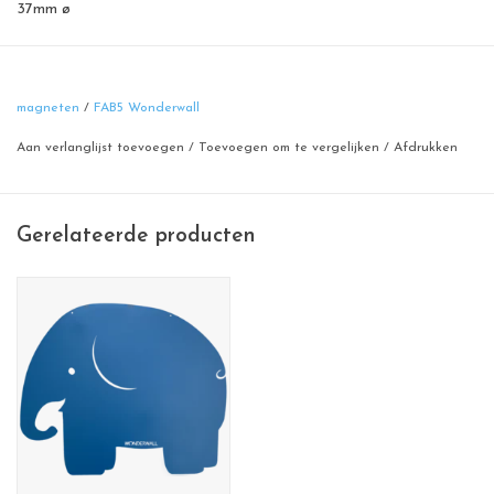
37mm ø
Sterke kwaliteitsmagneetjes.
Perfect passend bij onze magneetborden
magneten
/
FAB5 Wonderwall
Sterke, neodymium magneet binnenin: kan tot 5 normale A4's
Aan verlanglijst toevoegen
/
Toevoegen om te vergelijken
/
Afdrukken
houden op onze borden.
Gerelateerde producten