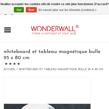
Veuillez accepter les cookies afin de rendre ce site plus fonctionnel. D'accord?
Oui
Non
En savoir plus sur les témoins (cookies) »
EUR
/
GBP
/
USD
0 Articles - €0,00
Accueil
whiteboard et tableau magnétique bulle
95 x 80 cm
Un design personnalisé
ACCUEIL
/
WHITEBOARD ET TABLEAU MAGNÉTIQUE BULLE 95 X 80 CM
BIG SALE , GRAB YOUR
CHANCE
LIMITED EXCLUSIVES