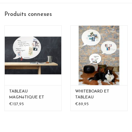
Produits connexes
TABLEAU
WHITEBOARD ET
MAGNéTIQUE ET
TABLEAU
WHITEBOARD BULLE
MAGNETIQUE BULLE
€127,95
€89,95
LARGE
medium