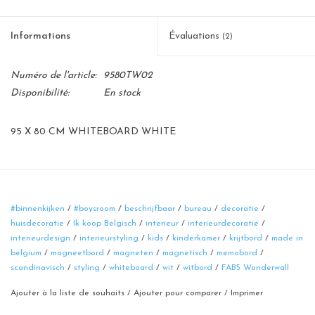
Informations
Évaluations
(2)
Numéro de l'article:
9580TW02
Disponibilité:
En stock
95 X 80 CM WHITEBOARD WHITE
#binnenkijken
/
#boysroom
/
beschrijfbaar
/
bureau
/
decoratie
/
huisdecoratie
/
Ik koop Belgisch
/
interieur
/
interieurdecoratie
/
interieurdesign
/
interieurstyling
/
kids
/
kinderkamer
/
krijtbord
/
made in
belgium
/
magneetbord
/
magneten
/
magnetisch
/
memobord
/
scandinavisch
/
styling
/
whiteboard
/
wit
/
witbord
/
FAB5 Wonderwall
Ajouter à la liste de souhaits
/
Ajouter pour comparer
/
Imprimer